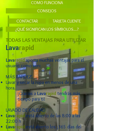
COMO FUNCIONA
CONSEJOS
CONTACTAR
TARJETA CLIENTE
¿QUÉ SIGNIFICAN LOS SÍMBOLOS...?
TODAS LAS VENTAJAS PARA UTILIZAR
Lava
rapid
Lava
rapid
aporta muchas ventajas para el
usuario como son:
MÁS RAPIDEZ.
Lavar y secar la ropa en menos de una
hora.
¡Gracias a
Lava
rapid
tendrás más
tiempo para ti!
LAVADO DE CALIDAD
Lava
rapid
está abierto de las 8:00 a las
22:00 h
Lava
rapid
está abierto los ¡365 días del