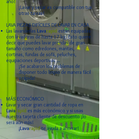
año!
¡Lavar y secar es compatible con tus
otras tareas!
LAVA PIEZAS DIFÍCILES DE LAVAR EN CASA
Las lavanderías
Lava
rapid
están equipadas
con lavadoras de hasta 17 kg. Esto quiere
decir que puedes lavar prendas de gran
tamaño como edredones, mantas,
cortinas, fundas de sofá, peluches,
equipaciones deportivas ...
¡Se acabaron los problemas de
disponer todo limpio de manera fácil
y rápida!
MÁS ECONÓMICO
Lavar y secar gran cantidad de ropa en
Lava
rapid
es más económico y si usas
nuestra tarjeta cliente
de descuento ¡lo
será aún más!
¡Lava
rapid
te ayuda a ahorrar!