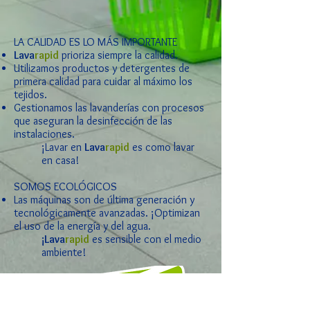
LA CALIDAD ES LO MÁS IMPORTANTE
Lava
rapid
prioriza siempre la calidad.
Utilizamos productos y detergentes de
primera calidad para cuidar al máximo los
tejidos.
Gestionamos las lavanderías con procesos
que aseguran la desinfección de las
instalaciones.
¡Lavar en
Lava
rapid
es como lavar
en casa!
SOMOS ECOLÓGICOS
Las máquinas son de última generación y
tecnológicamente avanzadas. ¡Optimizan
el uso de la energía y del agua.
¡Lava
rapid
es sensible con el medio
ambiente!