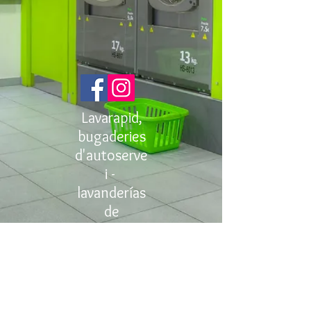
Lavarapid,
bugaderies
d'autoserve
i -
lavanderías
de
autoservici
o
AVISO LEGAL Y POLITICA DE PRIVACIDAD
© 2023 Lavarapid